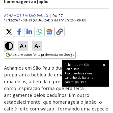
homenagem ao Japão
ACHAMOS EM SÃO PAULO
|
Do R7
17/12/2024 - 08H33
(ATUALIZADO EM
17/12/2024 - 08H33
)
A+
A-
Loaded
:
26.92%
Adicione como fonte preferencial no Google
Ativar
Som
Opens in new window
Achamos em São
Achamos em São Paulo duas cafeterias que
Paulo: Rua
Avanhandava é um
preparam a bebida de uma forma inusitada. Em
cantinho da Itália na
uma delas, a bebida é preparada na areia e tem
capital paulista
como inspiração forma que era feita
antigamente pelos beduínos. Em outro
estabelecimento, que homenageia o Japão, o
café é feito com wasabi, formando uma espécie