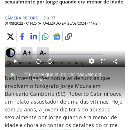
sexualmente por Jorge quando era menor de idade
CÂMERA RECORD
|
Do R7
01/08/2022 - 01H25
(ATUALIZADO EM
30/03/2024 - 11H34
)
A+
A-
L
o
a
Adicione como fonte preferencial no Google
d
C
P
V
A
P
F
e
o
l
o
v
u
Opens in new window
d
m
a
l
a
l
:
"Eu achei que ia morrer naquele dia", diz jovem que acusa fotógrafo Jorge Moura de estupro
p
y
t
n
l
1
Nas investigações sobre as denúncias que
a
a
ç
s
.
por
RecordTV
r
r
a
c
0
t
1
r
l
r
7
envolvem o fotógrafo Jorge Moura em
i
0
1
e
%
l
s
0
e
h
Balneário Camboriú (SC), Roberto Cabrini ouve
e
s
n
a
g
e
r
u
g
um relato assustador de uma das vítimas. Hoje
n
u
a
d
n
o
d
com 22 anos, a jovem diz ter sido abusada
s
o
s
sexualmente por Jorge quando era menor de
y
idade e chora ao contar os detalhes do crime.