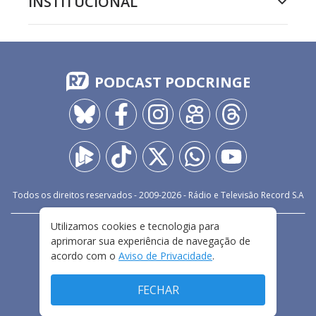
INSTITUCIONAL
PODCAST PODCRINGE
Todos os direitos reservados - 2009-
2026
- Rádio e Televisão Record S.A
Utilizamos cookies e tecnologia para
CARREIRA
FALE CONOSCO
PRIVACIDADE
aprimorar sua experiência de navegação de
TERMOS E CONDIÇÕES DE USO
acordo com o
Aviso de Privacidade
.
FECHAR