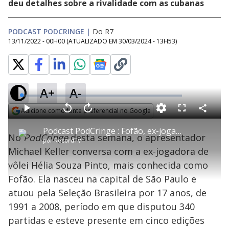
deu detalhes sobre a rivalidade com as cubanas
PODCAST PODCRINGE
|
Do R7
13/11/2022 - 00H00
(ATUALIZADO EM
30/03/2024 - 13H53
)
A+
A-
L
o
a
Adicione como fonte preferencial no Google
d
C
P
V
A
P
F
e
o
l
o
v
u
Opens in new window
d
m
a
l
a
l
:
Podcast PodCringe : Fofão, ex-jogadora de vôlei, fala da relação com Fernanda Venturini
p
y
t
n
l
0
No
PodCringe
desta semana, o apresentador
a
a
ç
s
.
por
RecordTV
r
r
a
c
4
t
1
r
l
r
3
Michael Keller conversa com a ex-jogadora de
i
0
1
e
%
l
s
0
e
h
vôlei Hélia Souza Pinto, mais conhecida como
e
s
n
a
g
e
r
u
g
Fofão. Ela nasceu na capital de São Paulo e
n
u
a
d
n
o
d
atuou pela Seleção Brasileira por 17 anos, de
s
o
s
1991 a 2008, período em que disputou 340
y
partidas e esteve presente em cinco edições