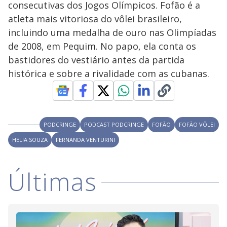
consecutivas dos Jogos Olímpicos. Fofão é a
M
V
u
d
atleta mais vitoriosa do vôlei brasileiro,
o
incluindo uma medalha de ouro nas Olimpíadas
i
de 2008, em Pequim. No papo, ela conta os
bastidores do vestiário antes da partida
histórica e sobre a rivalidade com as cubanas.
d
e
PODCRINGE
PODCAST PODCRINGE
FOFÃO
FOFÃO VÔLEI
o
HELIA SOUZA
FERNANDA VENTURINI
Últimas