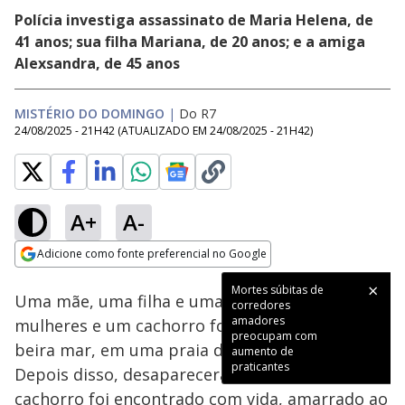
Polícia investiga assassinato de Maria Helena, de
41 anos; sua filha Mariana, de 20 anos; e a amiga
Alexsandra, de 45 anos
MISTÉRIO DO DOMINGO
|
Do R7
24/08/2025 - 21H42
(ATUALIZADO EM
24/08/2025 - 21H42
)
A+
A-
Loaded
:
13.23%
Adicione como fonte preferencial no Google
Subtitles
Ativar
Som
Opens in new window
Mortes súbitas de
Uma mãe, uma filha e uma amiga. Três
corredores
amadores
mulheres e um cachorro foram caminhar à
preocupam com
beira mar, em uma praia de Ilhéus, na Bahia.
aumento de
praticantes
Depois disso, desapareceram. Apenas o
cachorro foi encontrado com vida, amarrado ao