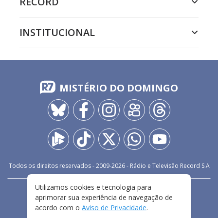
RECORD
INSTITUCIONAL
MISTÉRIO DO DOMINGO
Todos os direitos reservados - 2009-
2026
- Rádio e Televisão Record S.A
Utilizamos cookies e tecnologia para
CARREIRA
FALE CONOSCO
PRIVACIDADE
aprimorar sua experiência de navegação de
TERMOS E CONDIÇÕES DE USO
acordo com o
Aviso de Privacidade
.