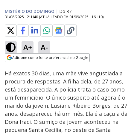
MISTÉRIO DO DOMINGO
|
Do R7
31/08/2025 - 21H40
(ATUALIZADO EM
01/09/2025 - 16H10
)
A+
A-
Loaded
:
9.47%
Adicione como fonte preferencial no Google
Ativar
Som
Opens in new window
Há exatos 30 dias, uma mãe vive angustiada a
procura de respostas. A filha dela, de 27 anos,
está desaparecida. A polícia trata o caso como
um feminicídio. O único suspeito até agora é o
marido da jovem. Lusiane Ribeiro Borges, de 27
anos, desapareceu há um mês. Ela é a caçula da
Dona Iraci. O sumiço da jovem aconteceu na
pequena Santa Cecília, no oeste de Santa