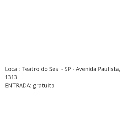
i
d
e
o
Local: Teatro do Sesi - SP - Avenida Paulista,
1313
ENTRADA: gratuita