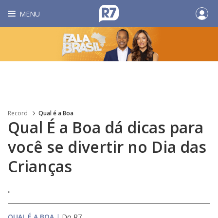
MENU
Record
Qual é a Boa
Qual É a Boa dá dicas para
você se divertir no Dia das
Crianças
.
QUAL É A BOA
|
Do R7