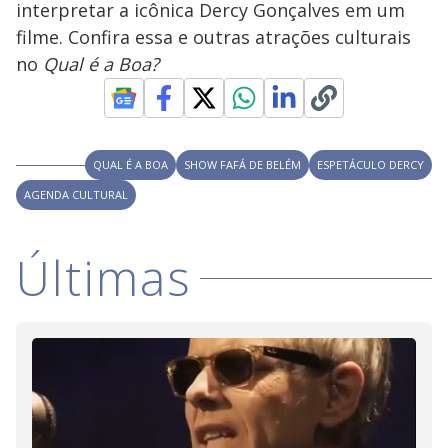
interpretar a icônica Dercy Gonçalves em um
M
V
u
d
filme. Confira essa e outras atrações culturais
o
no
Qual é a Boa?
i
d
QUAL É A BOA
SHOW FAFÁ DE BELÉM
ESPETÁCULO DERCY
AGENDA CULTURAL
e
Últimas
o