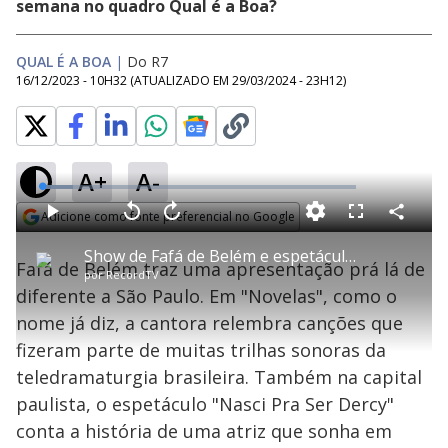
semana no quadro Qual é a Boa?
QUAL É A BOA
|
Do R7
16/12/2023 - 10H32
(ATUALIZADO EM
29/03/2024 - 23H12
)
A+
A-
L
o
a
Adicione como fonte preferencial no Google
d
C
P
V
A
P
F
e
o
l
o
v
u
Opens in new window
d
m
a
l
a
l
:
Show de Fafá de Belém e espetáculo sobre Dercy Gonçalves agitam o fim de semana em SP
p
y
t
n
l
9
Fafá de Belém traz uma apresentação prá lá de
a
a
ç
s
.
por
RecordTV
r
r
a
c
9
t
1
r
l
r
1
diferente a São Paulo. Em "Novelas", como o
i
0
1
e
%
l
s
0
e
h
nome já diz, a cantora relembra canções que
e
s
n
a
g
e
r
u
g
fizeram parte de muitas trilhas sonoras da
n
u
a
d
n
o
d
teledramaturgia brasileira. Também na capital
s
o
s
paulista, o espetáculo "Nasci Pra Ser Dercy"
y
conta a história de uma atriz que sonha em