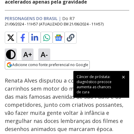
acelerados apenas pela gravidade
PERSONAGENS DO BRASIL
|
Do R7
21/06/2024 - 11H57
(ATUALIZADO EM
21/06/2024 - 11H57
)
A+
A-
Loaded
:
6.93%
Adicione como fonte preferencial no Google
Subtitles
Ativar
Som
Opens in new window
Câncer de próstata:
Renata Alves disputou a corrida mais maluca de
diagnóstico precoce
aumenta as chances
carrinhos sem motor do mundo. A pista é uma
de cura
das mais famosas avenidas de São Paulo e os
competidores, junto com criativos possantes,
vão fazer muita gente voltar à infância e
mergulhar nas doces lembranças dos filmes e
desenhos animados que marcaram época.