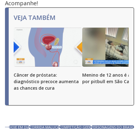
Acompanhe!
VEJA TAMBÉM
Câncer de próstata:
Menino de 12 anos é ata
diagnóstico precoce aumenta
por pitbull em São Carlos 
as chances de cura
HOJE EM DIA
CORRIDA MALUCA
COMPETIÇÃO GEEK
PERSONAGENS DO BRASIL