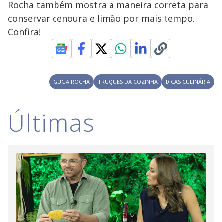
Rocha também mostra a maneira correta para
M
V
u
d
conservar cenoura e limão por mais tempo.
o
Confira!
i
d
GUGA ROCHA
TRUQUES DA COZINHA
DICAS CULINÁRIA
e
Últimas
o