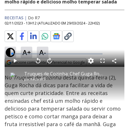
molho rápido e delicioso molho temperar salada
RECEITAS
|
Do R7
02/11/2023 - 13H12
(ATUALIZADO EM
29/03/2024 - 22H02
)
A+
A-
L
o
a
Adicione como fonte preferencial no Google
d
C
P
V
A
P
F
e
o
l
o
v
u
Opens in new window
d
m
a
l
a
l
:
Truques de Cozinha: Chef Guga Rocha ensina como conservar melhor cenoura e limão
p
y
t
n
l
0
No
Truques de Cozinha
desta quinta-feira (2),
a
a
ç
s
.
por
RecordTV
r
r
a
c
9
t
1
r
l
r
3
Guga Rocha dá dicas para facilitar a vida de
i
0
1
e
%
l
s
0
e
h
quem curte praticidade. Entre as receitas
e
s
n
a
g
e
r
u
g
ensinadas chef está um molho rápido e
n
u
a
d
n
o
d
delicioso para temperar salada ou servir como
s
o
s
petisco e como cortar manga para deixar a
y
fruta irresistível para o café da manhã. Guga