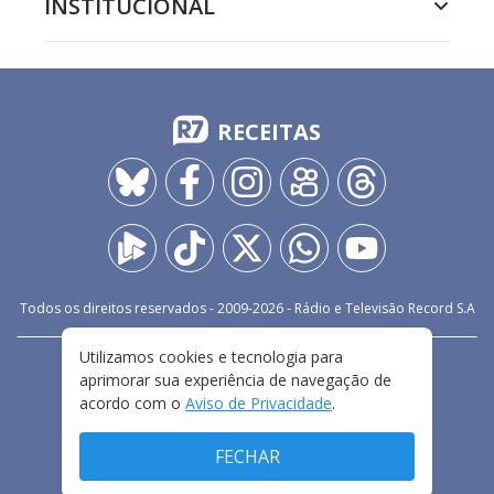
INSTITUCIONAL
RECEITAS
Todos os direitos reservados - 2009-
2026
- Rádio e Televisão Record S.A
Utilizamos cookies e tecnologia para
CARREIRA
FALE CONOSCO
PRIVACIDADE
aprimorar sua experiência de navegação de
TERMOS E CONDIÇÕES DE USO
acordo com o
Aviso de Privacidade
.
FECHAR