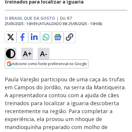
treinados para localizar a iguaria
O BRASIL QUE DÁ GOSTO
|
Do R7
25/05/2025 - 10H39
(ATUALIZADO EM
25/05/2025 - 10H38
)
A+
A-
Loaded
:
20.38%
Adicione como fonte preferencial no Google
Subtitles
Ativar
Som
Opens in new window
Paula Varejão participou de uma caça às trufas
em Campos do Jordão, na serra da Mantiqueira.
A apresentadora contou com a ajuda de cães
treinados para localizar a iguaria descoberta
recentemente na região. Para completar a
experiência, ela provou um nhoque de
mandioquinha preparado com molho de