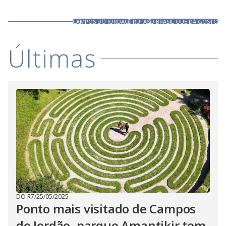
CAMPOS DO JORDÃO
TRUFAS
O BRASIL QUE DÁ GOSTO
Últimas
DO R7
/
25/05/2025
Ponto mais visitado de Campos
do Jordão, parque Amantikir tem