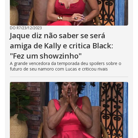
DO R7
/
23/12/2023
Jaque diz não saber se será
amiga de Kally e critica Black:
"Fez um showzinho"
A grande vencedora da temporada deu spoilers sobre o
futuro de seu namoro com Lucas e criticou rivais