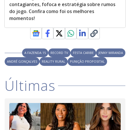
v
contagiantes, fofoca e estratégia sobre rumos
a
t
do jogo. Confira como foi os melhores
i
momentos!
n
g
t
h
e
c
l
o
s
A FAZENDA 15
RECORD TV
FESTA CARIBE
JENNY MIRANDA
e
b
ANDRÉ GONÇALVES
REALITY RURAL
PUNIÇÃO PROPOSITAL
u
t
t
o
Últimas
n
.