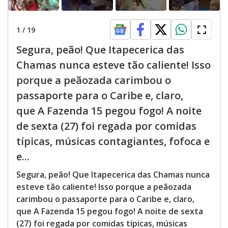
o
s
e
d
1
/
19
b
y
p
Segura, peão! Que Itapecerica das
r
e
Chamas nunca esteve tão caliente! Isso
s
s
porque a peãozada carimbou o
i
n
passaporte para o Caribe e, claro,
g
t
que A Fazenda 15 pegou fogo! A noite
h
e
de sexta (27) foi regada por comidas
E
s
típicas, músicas contagiantes, fofoca e
c
a
p
e...
e
k
Segura, peão! Que Itapecerica das Chamas nunca
e
y
esteve tão caliente! Isso porque a peãozada
o
r
carimbou o passaporte para o Caribe e, claro,
a
que A Fazenda 15 pegou fogo! A noite de sexta
c
t
(27) foi regada por comidas típicas, músicas
i