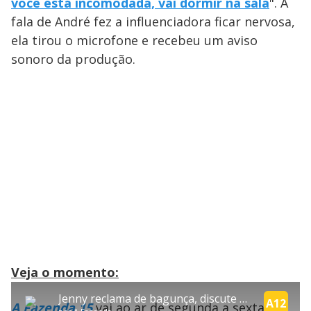
você está incomodada, vai dormir na sala
". A
fala de André fez a influenciadora ficar nervosa,
ela tirou o microfone e recebeu um aviso
sonoro da produção.
error_outline
Veja o momento:
OK
T
T
Jenny reclama de bagunça, discute com André e tira microfone de propósito | A Fazenda 15
h
O vídeo não está disponível ou não é
Oops! Algo deu errado
h
A12
C
A Fazenda 15
vai ao ar de segunda a sexta, às
i