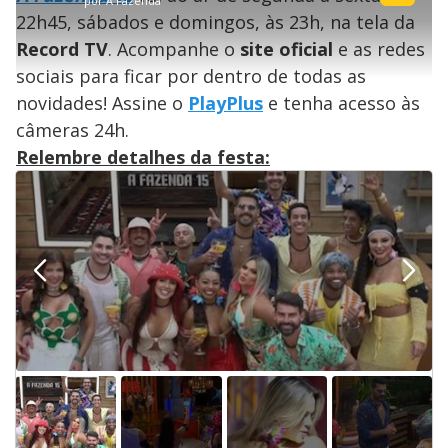
por
A Fazenda
i
suportado pelo seu browser
s
l
Por favor, recarregue a página.
22h45, sábados e domingos, às 23h, na tela da
i
s
Código do Erro:
MEDIA_ERR_SRC_NOT_SUPPORTED
o
s
i
Record TV
. Acompanhe o
site oficial
e as redes
a
s
Recarregar
s
m
sociais para ficar por dentro de todas as
e
o
a
d
M
m
novidades! Assine o
PlayPlus
e tenha acesso às
a
o
o
l
câmeras 24h.
w
d
d
i
Relembre detalhes da festa:
a
a
n
l
d
l
o
w
D
w
i
.
i
n
T
a
h
d
i
l
o
s
o
m
w
o
g
.
d
a
l
c
a
n
b
e
c
l