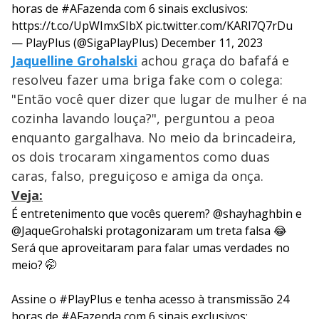
horas de
#AFazenda
com 6 sinais exclusivos:
https://t.co/UpWImxSIbX
pic.twitter.com/KARl7Q7rDu
— PlayPlus (@SigaPlayPlus)
December 11, 2023
Jaquelline Grohalski
achou graça do bafafá e
resolveu fazer uma briga fake com o colega:
"Então você quer dizer que lugar de mulher é na
cozinha lavando louça?", perguntou a peoa
enquanto gargalhava. No meio da brincadeira,
os dois trocaram xingamentos como duas
caras, falso, preguiçoso e amiga da onça.
Veja:
É entretenimento que vocês querem?
@shayhaghbin
e
@JaqueGrohalski
protagonizaram um treta falsa 😂
Será que aproveitaram para falar umas verdades no
meio? 🤭
Assine o
#PlayPlus
e tenha acesso à transmissão 24
horas de
#AFazenda
com 6 sinais exclusivos: