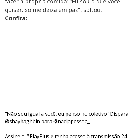
fazer a própria comida: "Eu sou o que você
quiser, só me deixa em paz", soltou.
Confira:
"Não sou igual a você, eu penso no coletivo" Dispara
@shayhaghbin
para
@nadjapessoa_
Assine o
#PlayPlus
e tenha acesso à transmissão 24