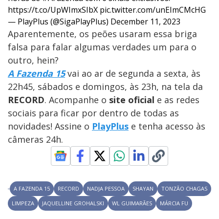
https://t.co/UpWImxSIbX
pic.twitter.com/unEImCMcHG
— PlayPlus (@SigaPlayPlus)
December 11, 2023
Aparentemente, os peões usaram essa briga
falsa para falar algumas verdades um para o
outro, hein?
A Fazenda 15
vai ao ar de segunda a sexta, às
22h45, sábados e domingos, às 23h, na tela da
RECORD
. Acompanhe o
site oficial
e as redes
sociais para ficar por dentro de todas as
novidades! Assine o
PlayPlus
e tenha acesso às
câmeras 24h.
A FAZENDA 15
RECORD
NADJA PESSOA
SHAYAN
TONZÃO CHAGAS
LIMPEZA
JAQUELLINE GROHALSKI
WL GUIMARÃES
MÁRCIA FU