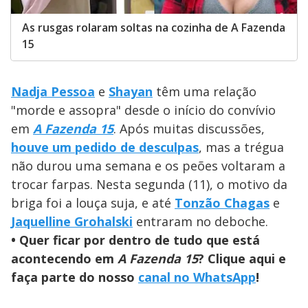
As rusgas rolaram soltas na cozinha de A Fazenda
15
Nadja Pessoa
e
Shayan
têm uma relação
"morde e assopra" desde o início do convívio
em
A Fazenda 15
. Após muitas discussões,
houve um pedido de desculpas
, mas a trégua
não durou uma semana e os peões voltaram a
trocar farpas. Nesta segunda (11), o motivo da
briga foi a louça suja, e até
Tonzão Chagas
e
Jaquelline Grohalski
entraram no deboche.
• Quer ficar por dentro de tudo que está
acontecendo em
A Fazenda 15
? Clique aqui e
faça parte do nosso
canal no WhatsApp
!