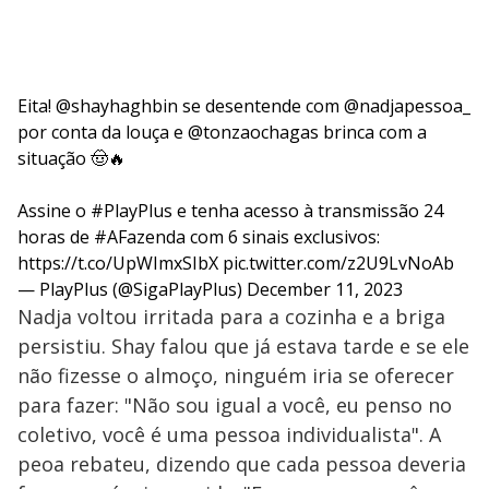
Eita!
@shayhaghbin
se desentende com
@nadjapessoa_
por conta da louça e
@tonzaochagas
brinca com a
situação 🤠🔥
Assine o
#PlayPlus
e tenha acesso à transmissão 24
horas de
#AFazenda
com 6 sinais exclusivos:
https://t.co/UpWImxSIbX
pic.twitter.com/z2U9LvNoAb
— PlayPlus (@SigaPlayPlus)
December 11, 2023
Nadja voltou irritada para a cozinha e a briga
persistiu. Shay falou que já estava tarde e se ele
não fizesse o almoço, ninguém iria se oferecer
para fazer: "Não sou igual a você, eu penso no
coletivo, você é uma pessoa individualista". A
peoa rebateu, dizendo que cada pessoa deveria