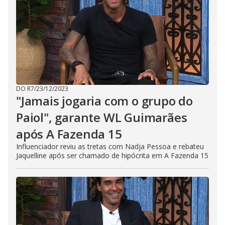
DO R7
/
23/12/2023
"Jamais jogaria com o grupo do
Paiol", garante WL Guimarães
após A Fazenda 15
Influenciador reviu as tretas com Nadja Pessoa e rebateu
Jaquelline após ser chamado de hipócrita em A Fazenda 15