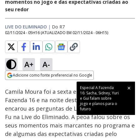
momentos no jogo e das expectativas criadas ao
seu redor
LIVE DO ELIMINADO
|
Do R7
02/11/2024 - 05H16
(ATUALIZADO EM
02/11/2024 - 06H15
)
A+
A-
Loaded
:
2.54%
Adicione como fonte preferencial no Google
Ativar
Som
Opens in new window
Camila Moura foi a sexta eliminada de A
Fazenda 16 e na noite desta sexta-feira (01),
encarou as perguntas de Lucas Selfie e Márcia
Fu na Live do Eliminado. A peoa falou sobre os
seus momentos mais marcantes no programa e
de algumas das expectativas criadas pelo