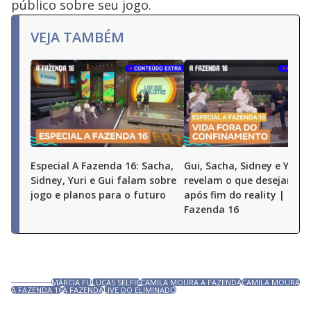
público sobre seu jogo.
VEJA TAMBÉM
Especial A Fazenda 16: Sacha,
Gui, Sacha, Sidney e Yuri
Sidney, Yuri e Gui falam sobre
revelam o que desejam fa
jogo e planos para o futuro
após fim do reality | Espe
Fazenda 16
MÁRCIA FU
LUCAS SELFIE
CAMILA MOURA A FAZENDA
CAMILA MOURA
A FAZENDA 16
A FAZENDA
LIVE DO ELIMINADO