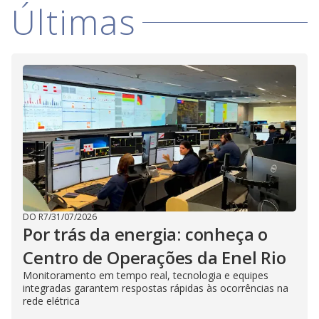
V
d
Últimas
o
i
d
e
o
DO R7
/
31/07/2026
Por trás da energia: conheça o
Centro de Operações da Enel Rio
Monitoramento em tempo real, tecnologia e equipes
integradas garantem respostas rápidas às ocorrências na
rede elétrica