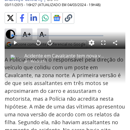
03/11/2015 - 16H27
(ATUALIZADO EM
04/03/2024 - 19H48
)
A+
A-
L
o
a
Adicione como fonte preferencial no Google
d
C
P
V
A
P
F
e
o
l
o
v
u
Opens in new window
d
m
a
l
a
l
:
Acidente em Cavalcante tem nova versão; carro consta como roubado
p
y
t
n
l
5
A Polícia procura o responsável pela direção do
a
a
ç
s
.
por
RecordTV
r
r
a
c
5
t
1
r
l
r
7
veículo que colidiu com um poste em
i
0
1
e
%
l
s
0
e
h
Cavalcante, na zona norte. A primeira versão é
e
s
n
a
g
e
r
u
g
de que seis assaltantes em três motos se
n
u
a
d
n
o
d
aproximaram do carro e assustaram o
s
o
s
motorista, mas a Polícia não acredita nesta
y
hipótese. A mãe de uma das vítimas apresentou
uma nova versão de acordo com os relatos da
M
V
u
d
filha. Segundo ela, não haviam assaltantes no
o