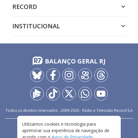
RECORD
INSTITUCIONAL
BALANÇO GERAL RJ
Todos os direitos reservados - 2009-
2026
- Rádio e Televisão Record S.A
Utilizamos cookies e tecnologia para
CARREIRA
FALE CONOSCO
PRIVACIDADE
aprimorar sua experiência de navegação de
TERMOS E CONDIÇÕES DE USO
acordo com o
Aviso de Privacidade
.