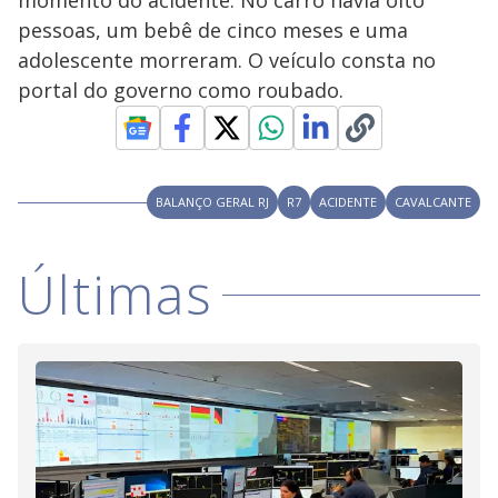
momento do acidente. No carro havia oito
i
pessoas, um bebê de cinco meses e uma
adolescente morreram. O veículo consta no
portal do governo como roubado.
d
e
BALANÇO GERAL RJ
R7
ACIDENTE
CAVALCANTE
o
Últimas