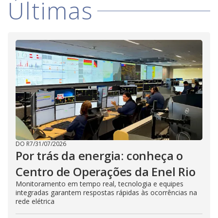
Últimas
i
d
e
o
DO R7
/
31/07/2026
Por trás da energia: conheça o
Centro de Operações da Enel Rio
Monitoramento em tempo real, tecnologia e equipes
integradas garantem respostas rápidas às ocorrências na
rede elétrica