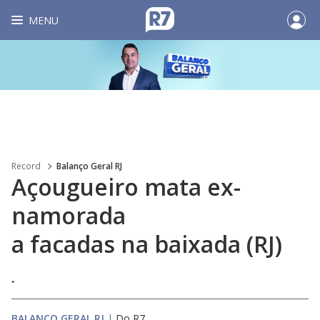
MENU
Record
Balanço Geral RJ
Açougueiro mata ex-
namorada
a facadas na baixada (RJ)
.
BALANÇO GERAL RJ
|
Do R7