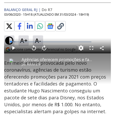
BALANÇO GERAL RJ
|
Do R7
03/06/2020 - 15H18
(ATUALIZADO EM
31/03/2024 - 18H19
)
A+
A-
L
o
a
Adicione como fonte preferencial no Google
d
C
P
V
A
P
F
e
o
l
o
v
u
Opens in new window
d
m
a
l
a
l
:
Agências oferecem promoções e facilidades de pagamento em pacotes de viagens para 2021
p
y
t
n
l
5
Em meio à crise provocada pelo novo
a
a
ç
s
.
por
RecordTV
r
r
a
c
8
t
1
r
l
r
3
coronavírus, agências de turismo estão
i
0
1
e
%
l
s
0
e
h
oferecendo promoções para 2021 com preços
e
s
n
a
g
e
r
u
g
tentadores e facilidades de pagamento. O
n
u
a
d
n
o
d
estudante Hugo Nascimento conseguiu um
s
o
s
pacote de sete dias para Disney, nos Estados
y
Unidos, por menos de R$ 1.000. No entanto,
especialistas alertam para golpes na internet.
M
u