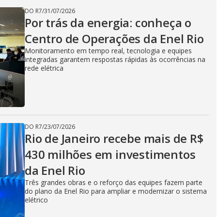
V
DO R7
/
31/07/2026
Por trás da energia: conheça o
i
Centro de Operações da Enel Rio
Monitoramento em tempo real, tecnologia e equipes
integradas garantem respostas rápidas às ocorrências na
d
rede elétrica
e
DO R7
/
23/07/2026
Rio de Janeiro recebe mais de R$
o
430 milhões em investimentos
da Enel Rio
Três grandes obras e o reforço das equipes fazem parte
do plano da Enel Rio para ampliar e modernizar o sistema
elétrico