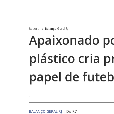
Record
Balanço Geral RJ
Apaixonado por
plástico cria 
papel de futeb
.
BALANÇO GERAL RJ
|
Do R7