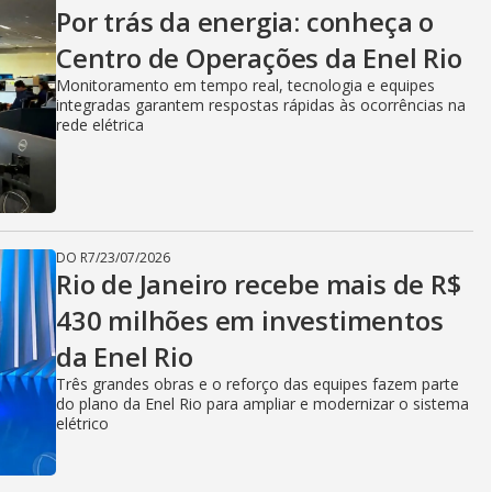
V
Por trás da energia: conheça o
Centro de Operações da Enel Rio
i
Monitoramento em tempo real, tecnologia e equipes
integradas garantem respostas rápidas às ocorrências na
rede elétrica
d
e
DO R7
/
23/07/2026
Rio de Janeiro recebe mais de R$
430 milhões em investimentos
o
da Enel Rio
Três grandes obras e o reforço das equipes fazem parte
do plano da Enel Rio para ampliar e modernizar o sistema
elétrico