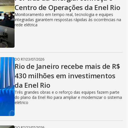
V
Centro de Operações da Enel Rio
Monitoramento em tempo real, tecnologia e equipes
i
integradas garantem respostas rápidas às ocorrências na
rede elétrica
d
DO R7
/
23/07/2026
e
Rio de Janeiro recebe mais de R$
430 milhões em investimentos
da Enel Rio
o
Três grandes obras e o reforço das equipes fazem parte
do plano da Enel Rio para ampliar e modernizar o sistema
elétrico
DO R7
/
22/07/2026