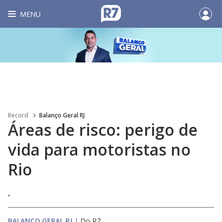
MENU
Record
Balanço Geral RJ
Áreas de risco: perigo de
vida para motoristas no
Rio
.
BALANÇO GERAL RJ
|
Do R7