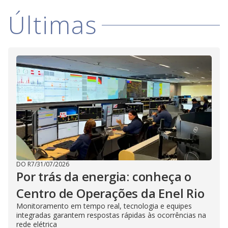
i
Últimas
d
e
o
DO R7
/
31/07/2026
Por trás da energia: conheça o
Centro de Operações da Enel Rio
Monitoramento em tempo real, tecnologia e equipes
integradas garantem respostas rápidas às ocorrências na
rede elétrica