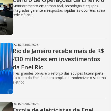
V
Monitoramento em tempo real, tecnologia e equipes
integradas garantem respostas rápidas às ocorrências na
i
rede elétrica
d
DO R7
/
23/07/2026
Rio de Janeiro recebe mais de R$
e
430 milhões em investimentos
da Enel Rio
o
Três grandes obras e o reforço das equipes fazem parte
do plano da Enel Rio para ampliar e modernizar o sistema
elétrico
DO R7
/
22/07/2026
Escola de eletricistas da Enel