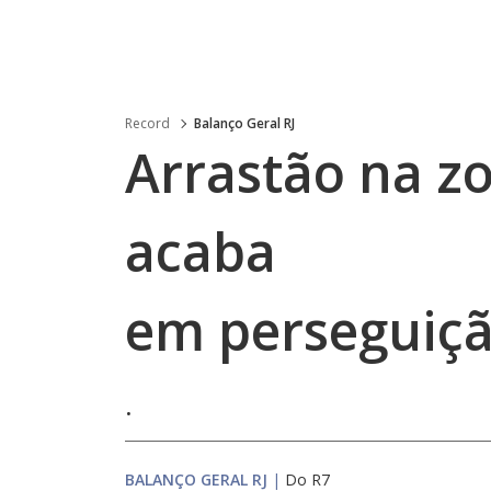
Record
Balanço Geral RJ
Arrastão na zo
acaba
em perseguição
.
BALANÇO GERAL RJ
|
Do R7