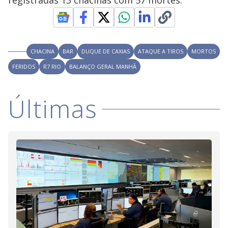
registradas 13 chacinas com 57 mortes.
i
d
CHACINA
BAR
DUQUE DE CAXIAS
ATAQUE A TIROS
MORTOS
FERIDOS
R7 RIO
BALANÇO GERAL MANHÃ
e
Últimas
o