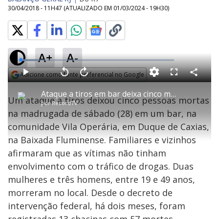
30/04/2018 - 11H47
(ATUALIZADO EM
01/03/2024 - 19H30
)
A+
A-
L
o
a
Adicione como fonte preferencial no Google
d
C
P
V
A
P
F
e
o
l
o
v
u
Opens in new window
d
m
a
l
a
l
:
Ataque a tiros em bar deixa cinco mortos em Duque de Caxias
p
y
t
n
l
1
Um ataque a tiros deixou cinco pessoas mortas
a
a
ç
s
1
por
RecordTV
r
r
a
c
.
t
1
r
l
r
5
na madrugada de sábado (28) em um bar, na
i
0
1
e
1
l
s
0
e
%
h
comunidade Vila Operária, em Duque de Caxias,
e
s
n
a
g
e
r
u
g
na Baixada Fluminense. Familiares e vizinhos
n
u
a
d
n
o
d
afirmaram que as vítimas não tinham
s
o
s
envolvimento com o tráfico de drogas. Duas
y
mulheres e três homens, entre 19 e 49 anos,
morreram no local. Desde o decreto de
M
V
u
d
intervenção federal, há dois meses, foram
o