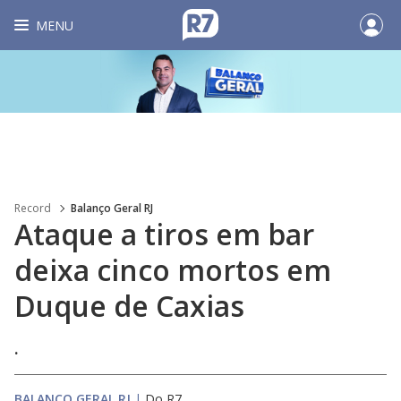
MENU
Record
Balanço Geral RJ
Ataque a tiros em bar
deixa cinco mortos em
Duque de Caxias
.
BALANÇO GERAL RJ
|
Do R7