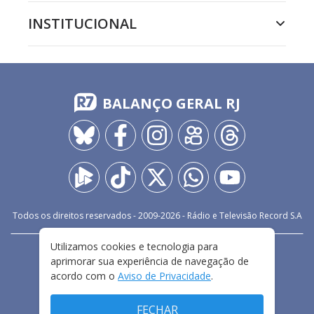
INSTITUCIONAL
BALANÇO GERAL RJ
Todos os direitos reservados - 2009-
2026
- Rádio e Televisão Record S.A
Utilizamos cookies e tecnologia para
CARREIRA
FALE CONOSCO
PRIVACIDADE
aprimorar sua experiência de navegação de
TERMOS E CONDIÇÕES DE USO
acordo com o
Aviso de Privacidade
.
FECHAR