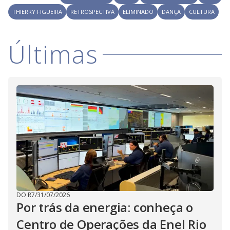
i
THIERRY FIGUEIRA
RETROSPECTIVA
ELIMINADO
DANÇA
CULTURA
d
Últimas
e
o
DO R7
/
31/07/2026
Por trás da energia: conheça o
Centro de Operações da Enel Rio