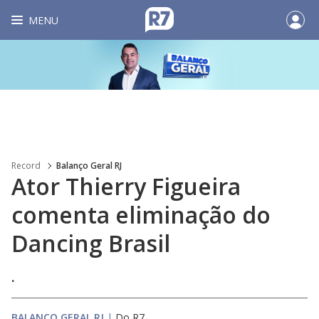
MENU
Record
Balanço Geral RJ
Ator Thierry Figueira
comenta eliminação do
Dancing Brasil
.
BALANÇO GERAL RJ
|
Do R7