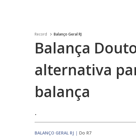
Record
Balanço Geral RJ
Balança Doutor
alternativa pa
balança
.
BALANÇO GERAL RJ
|
Do R7