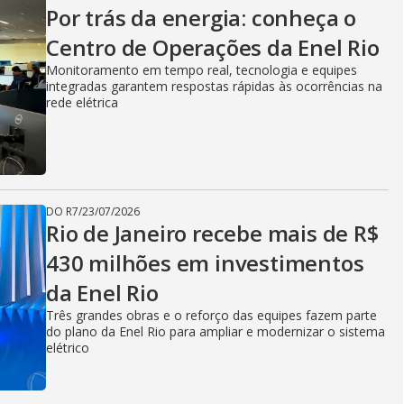
V
Por trás da energia: conheça o
Centro de Operações da Enel Rio
i
Monitoramento em tempo real, tecnologia e equipes
integradas garantem respostas rápidas às ocorrências na
rede elétrica
d
e
DO R7
/
23/07/2026
Rio de Janeiro recebe mais de R$
430 milhões em investimentos
o
da Enel Rio
Três grandes obras e o reforço das equipes fazem parte
do plano da Enel Rio para ampliar e modernizar o sistema
elétrico