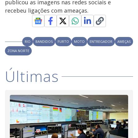
y
publicou as imagens nas redes sociais e
recebeu ligações com ameaças.
M
V
u
d
o
i
RIO
BANDIDOS
FURTO
MOTO
ENTREGADOR
AMEÇAS
ZONA NORTE
d
Últimas
e
o