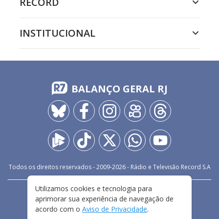
RECORD
INSTITUCIONAL
BALANÇO GERAL RJ
Todos os direitos reservados - 2009-
2026
- Rádio e Televisão Record S.A
Utilizamos cookies e tecnologia para
CARREIRA
FALE CONOSCO
PRIVACIDADE
aprimorar sua experiência de navegação de
TERMOS E CONDIÇÕES DE USO
acordo com o
Aviso de Privacidade
.