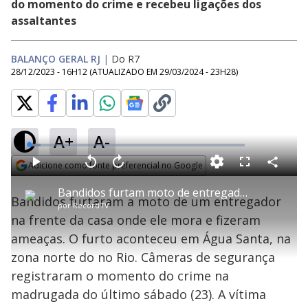
do momento do crime e recebeu ligações dos
assaltantes
BALANÇO GERAL RJ
|
Do R7
28/12/2023 - 16H12
(ATUALIZADO EM
29/03/2024 - 23H28
)
A+
A-
L
o
a
Adicione como fonte preferencial no Google
d
C
P
V
A
P
F
e
o
l
o
v
u
Opens in new window
d
m
a
l
a
l
:
Bandidos furtam moto de entregador na frente de casa e fazem ameaças no Rio
p
y
t
n
l
5
Bandidos furtaram a moto de um entregador
a
a
ç
s
.
por
RecordTV
r
r
a
c
3
t
1
r
l
r
1
na frente da casa onde ele mora e fizeram
i
0
1
e
%
l
s
0
e
h
ameaças. O furto aconteceu em Água Santa, na
e
s
n
a
g
e
r
u
g
zona norte do no Rio. Câmeras de segurança
n
u
a
d
n
o
d
registraram o momento do crime na
s
o
s
madrugada do último sábado (23). A vítima