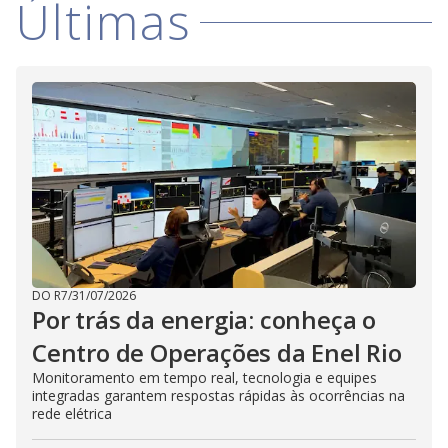
Últimas
V
d
o
i
d
e
o
DO R7
/
31/07/2026
Por trás da energia: conheça o
Centro de Operações da Enel Rio
Monitoramento em tempo real, tecnologia e equipes
integradas garantem respostas rápidas às ocorrências na
rede elétrica