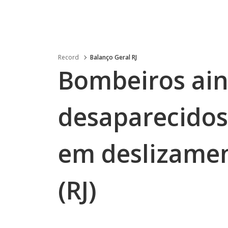
Record
Balanço Geral RJ
Bombeiros ai
desaparecidos
em deslizame
(RJ)
.