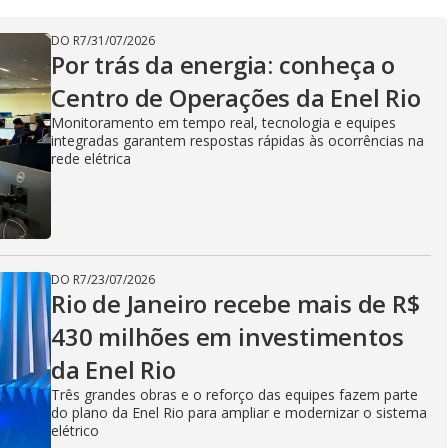
y
DO R7
/
31/07/2026
V
Por trás da energia: conheça o
Centro de Operações da Enel Rio
Monitoramento em tempo real, tecnologia e equipes
i
integradas garantem respostas rápidas às ocorrências na
rede elétrica
d
DO R7
/
23/07/2026
e
Rio de Janeiro recebe mais de R$
430 milhões em investimentos
da Enel Rio
o
Três grandes obras e o reforço das equipes fazem parte
do plano da Enel Rio para ampliar e modernizar o sistema
elétrico