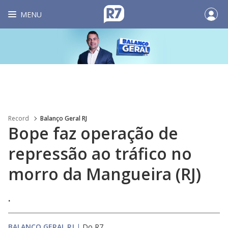
MENU
Record
Balanço Geral RJ
Bope faz operação de
repressão ao tráfico no
morro da Mangueira (RJ)
.
BALANÇO GERAL RJ
|
Do R7