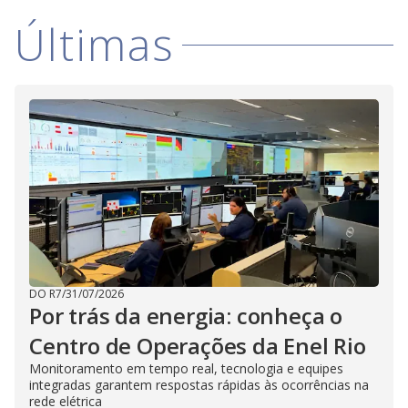
i
Últimas
d
e
o
DO R7
/
31/07/2026
Por trás da energia: conheça o
Centro de Operações da Enel Rio
Monitoramento em tempo real, tecnologia e equipes
integradas garantem respostas rápidas às ocorrências na
rede elétrica