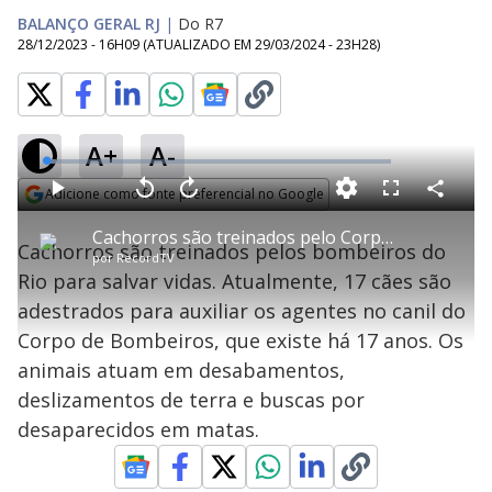
BALANÇO GERAL RJ
|
Do R7
28/12/2023 - 16H09
(ATUALIZADO EM
29/03/2024 - 23H28
)
A+
A-
L
o
a
Adicione como fonte preferencial no Google
d
C
P
V
A
P
F
e
o
l
o
v
u
Opens in new window
d
m
a
l
a
l
:
Cachorros são treinados pelo Corpo de Bombeiros para salvar vidas
p
y
t
n
l
2
Cachorros são treinados pelos bombeiros do
a
a
ç
s
.
por
RecordTV
r
r
a
c
9
t
1
r
l
r
4
Rio para salvar vidas. Atualmente, 17 cães são
i
0
1
e
%
l
s
0
e
h
adestrados para auxiliar os agentes no canil do
e
s
n
a
g
e
r
u
g
Corpo de Bombeiros, que existe há 17 anos. Os
n
u
a
d
n
o
d
animais atuam em desabamentos,
s
o
s
deslizamentos de terra e buscas por
y
desaparecidos em matas.
M
u
d