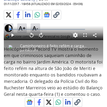
01/11/2017 - 16H58
(ATUALIZADO EM
02/03/2024 - 05H38
)
A+
A-
L
o
a
Adicione como fonte preferencial no Google
d
C
P
V
A
P
F
e
o
l
o
v
u
Opens in new window
d
m
a
l
a
l
:
Caminhoneiro é feito refém e carga é saqueada na zona norte do Rio
p
y
t
n
l
3
Helicóptero da Record TV mostra o momento
a
a
ç
s
.
por
RecordTV
r
r
a
c
6
t
1
r
l
r
9
em que criminosos saqueiam caminhão de
i
0
1
e
%
l
s
0
e
h
carga no bairro Jardim América. O motorista foi
e
s
n
a
g
e
r
u
g
feito refém na altura de São João de Meriti e
n
u
a
d
n
o
d
monitorado enquanto os bandidos roubavam a
s
o
s
mercadoria. O delegado da Polícia Civil do Rio
y
Ruchester Marreiros veio ao estúdio do Balanço
Geral nesta quarta-feira (1) e comentou o caso.
M
V
u
d
o