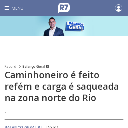
MENU
Record
Balanço Geral RJ
Caminhoneiro é feito
refém e carga é saqueada
na zona norte do Rio
.
BALANÇO GERAL RJ
|
Do R7