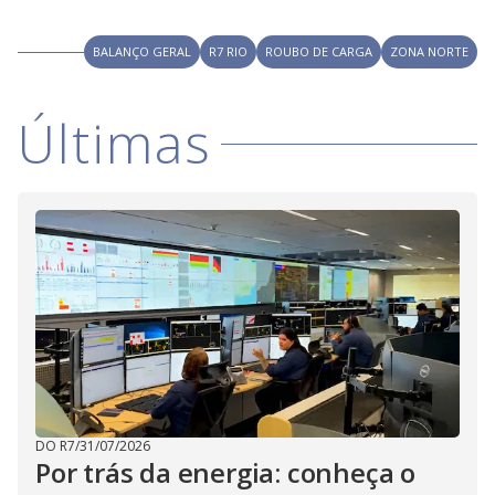
i
BALANÇO GERAL
R7 RIO
ROUBO DE CARGA
ZONA NORTE
d
Últimas
e
o
DO R7
/
31/07/2026
Por trás da energia: conheça o