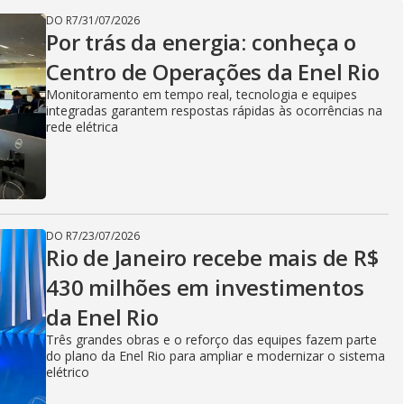
V
DO R7
/
31/07/2026
Por trás da energia: conheça o
i
Centro de Operações da Enel Rio
Monitoramento em tempo real, tecnologia e equipes
integradas garantem respostas rápidas às ocorrências na
d
rede elétrica
e
DO R7
/
23/07/2026
Rio de Janeiro recebe mais de R$
o
430 milhões em investimentos
da Enel Rio
Três grandes obras e o reforço das equipes fazem parte
do plano da Enel Rio para ampliar e modernizar o sistema
elétrico