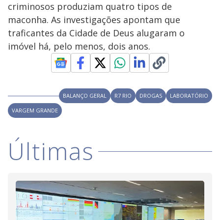
V
d
criminosos produziam quatro tipos de
o
maconha. As investigações apontam que
i
traficantes da Cidade de Deus alugaram o
imóvel há, pelo menos, dois anos.
d
e
BALANÇO GERAL
R7 RIO
DROGAS
LABORATÓRIO
VARGEM GRANDE
o
Últimas