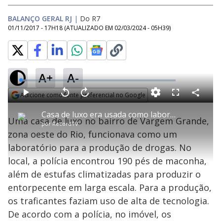
BALANÇO GERAL RJ
|
Do R7
01/11/2017 - 17H18
(ATUALIZADO EM
02/03/2024 - 05H39
)
A+
A-
L
o
a
Adicione como fonte preferencial no Google
d
C
P
V
A
P
F
e
o
l
o
v
u
Opens in new window
d
m
a
l
a
l
:
Casa de luxo era usada como laboratório para produção de drogas na zona oeste
p
y
t
n
l
3
Uma casa de luxo no bairro de Vargem Grande,
a
a
ç
s
.
por
RecordTV
r
r
a
c
8
t
1
r
l
r
0
zona oeste do Rio, funcionava como um
i
0
1
e
%
l
s
0
e
h
laboratório para a produção de drogas. No
e
s
n
a
g
e
r
u
g
local, a polícia encontrou 190 pés de maconha,
n
u
a
d
n
o
d
além de estufas climatizadas para produzir o
s
o
s
entorpecente em larga escala. Para a produção,
y
os traficantes faziam uso de alta de tecnologia.
De acordo com a polícia, no imóvel, os
M
u