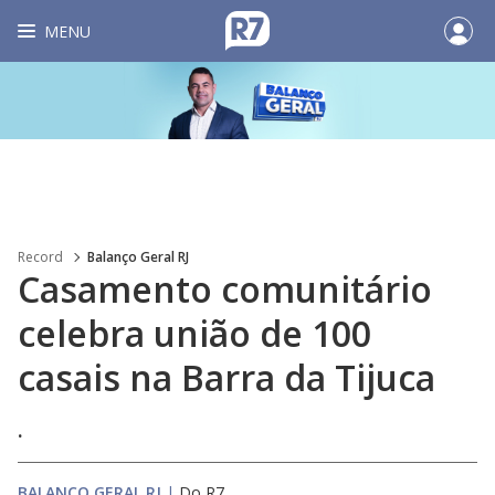
MENU
Record
Balanço Geral RJ
Casamento comunitário
celebra união de 100
casais na Barra da Tijuca
.
BALANÇO GERAL RJ
|
Do R7