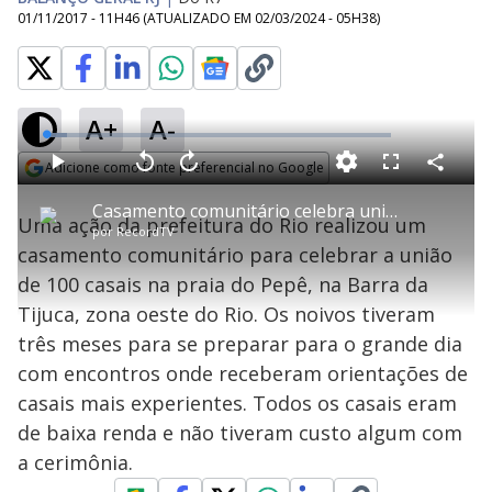
01/11/2017 - 11H46
(ATUALIZADO EM
02/03/2024 - 05H38
)
A+
A-
L
o
a
Adicione como fonte preferencial no Google
d
C
P
V
A
P
F
e
o
l
o
v
u
Opens in new window
d
m
a
l
a
l
:
Casamento comunitário celebra união de 100 casais na Barra da Tijuca
p
y
t
n
l
6
Uma ação da prefeitura do Rio realizou um
a
a
ç
s
.
por
RecordTV
r
r
a
c
2
t
1
r
l
r
1
casamento comunitário para celebrar a união
i
0
1
e
%
l
s
0
e
h
de 100 casais na praia do Pepê, na Barra da
e
s
n
a
g
e
r
u
g
Tijuca, zona oeste do Rio. Os noivos tiveram
n
u
a
d
n
o
d
três meses para se preparar para o grande dia
s
o
s
com encontros onde receberam orientações de
y
casais mais experientes. Todos os casais eram
de baixa renda e não tiveram custo algum com
M
V
u
d
a cerimônia.
o