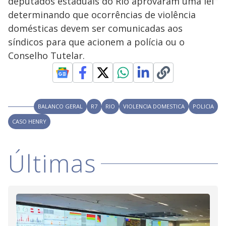
deputados estaduais do Rio aprovaram uma lei
n
u
a
d
n
o
d
determinando que ocorrências de violência
s
o
s
domésticas devem ser comunicadas aos
y
síndicos para que acionem a polícia ou o
Conselho Tutelar.
M
V
u
d
o
i
BALANCO GERAL
R7
RIO
VIOLENCIA DOMESTICA
POLICIA
CASO HENRY
d
Últimas
e
o