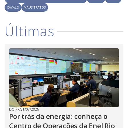
i
CAVALO
MAUS TRATOS
d
Últimas
e
o
DO R7
/
31/07/2026
Por trás da energia: conheça o
Centro de Operações da Enel Rio