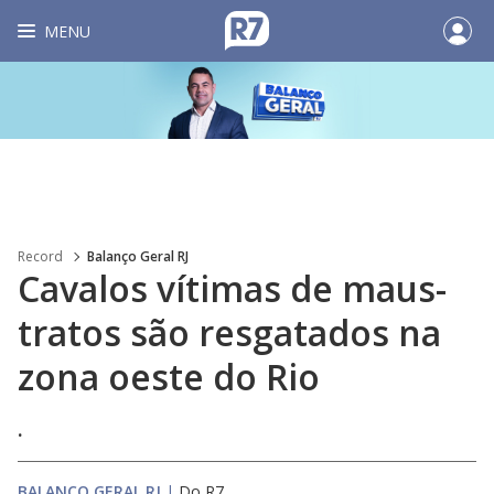
MENU
Record
Balanço Geral RJ
Cavalos vítimas de maus-
tratos são resgatados na
zona oeste do Rio
.
BALANÇO GERAL RJ
|
Do R7