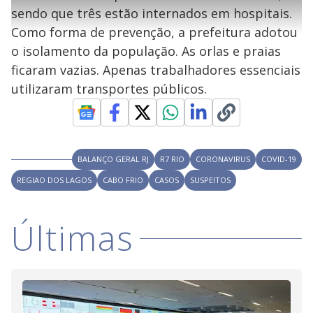
l
l
s
0
e
h
sendo que três estão internados em hospitais.
e
s
n
a
g
e
r
u
g
Como forma de prevenção, a prefeitura adotou
n
u
a
d
n
o
d
o isolamento da população. As orlas e praias
s
o
s
ficaram vazias. Apenas trabalhadores essenciais
y
utilizaram transportes públicos.
M
V
u
d
o
i
BALANÇO GERAL RJ
R7 RIO
CORONAVIRUS
COVID-19
REGIAO DOS LAGOS
CABO FRIO
CASOS
SUSPEITOS
d
Últimas
e
o