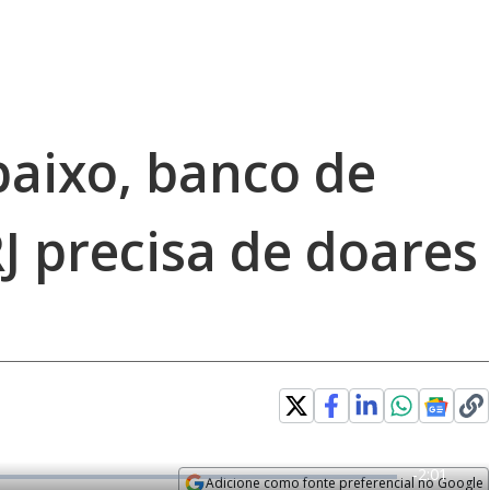
aixo, banco de
J precisa de doares
R
-
2:01
Adicione como fonte preferencial no Google