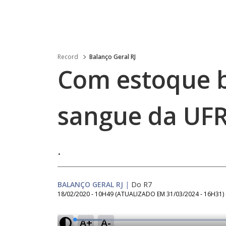
Record
Balanço Geral RJ
Com estoque b
sangue da UFR
.
BALANÇO GERAL RJ
|
Do R7
18/02/2020 - 10H49
(ATUALIZADO EM
31/03/2024 - 16H31
)
A+
A-
L