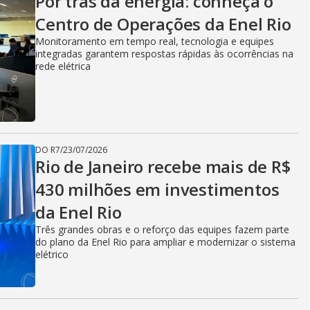
i
Por trás da energia: conheça o
Centro de Operações da Enel Rio
Monitoramento em tempo real, tecnologia e equipes
d
integradas garantem respostas rápidas às ocorrências na
rede elétrica
e
DO R7
/
23/07/2026
o
Rio de Janeiro recebe mais de R$
430 milhões em investimentos
da Enel Rio
Três grandes obras e o reforço das equipes fazem parte
do plano da Enel Rio para ampliar e modernizar o sistema
elétrico