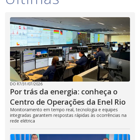
V
d
o
i
d
e
o
DO R7
/
31/07/2026
Por trás da energia: conheça o
Centro de Operações da Enel Rio
Monitoramento em tempo real, tecnologia e equipes
integradas garantem respostas rápidas às ocorrências na
rede elétrica