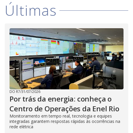
V
d
Últimas
o
i
d
e
o
DO R7
/
31/07/2026
Por trás da energia: conheça o
Centro de Operações da Enel Rio
Monitoramento em tempo real, tecnologia e equipes
integradas garantem respostas rápidas às ocorrências na
rede elétrica