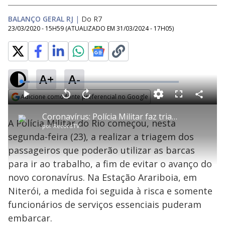
BALANÇO GERAL RJ
|
Do R7
23/03/2020 - 15H59
(ATUALIZADO EM
31/03/2024 - 17H05
)
A+
A-
L
o
a
Adicione como fonte preferencial no Google
d
C
P
V
A
P
F
e
o
l
o
v
u
Opens in new window
d
m
a
l
a
l
:
Coronavírus: Polícia Militar faz triagem de passageiros que poderão utilizar as barcas no Rio
p
y
t
n
l
5
A Polícia Militar do Rio começou, nesta
a
a
ç
s
.
por
RecordTV
r
r
a
c
5
t
1
r
l
r
4
segunda-feira (23), a realizar a triagem dos
i
0
1
e
%
l
s
0
e
h
passageiros que poderão utilizar as barcas
e
s
n
a
g
e
r
u
g
para ir ao trabalho, a fim de evitar o avanço do
n
u
a
d
n
o
d
novo coronavírus. Na Estação Arariboia, em
s
o
s
Niterói, a medida foi seguida à risca e somente
y
funcionários de serviços essenciais puderam
embarcar.
M
u