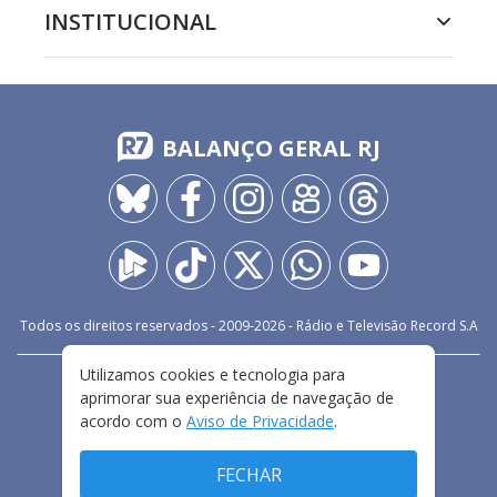
INSTITUCIONAL
BALANÇO GERAL RJ
Todos os direitos reservados - 2009-
2026
- Rádio e Televisão Record S.A
Utilizamos cookies e tecnologia para
CARREIRA
FALE CONOSCO
PRIVACIDADE
aprimorar sua experiência de navegação de
TERMOS E CONDIÇÕES DE USO
acordo com o
Aviso de Privacidade
.
FECHAR