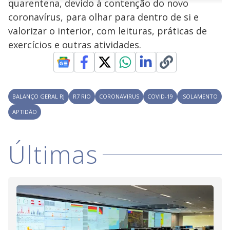
quarentena, devido à contenção do novo
n
u
a
d
n
o
d
coronavírus, para olhar para dentro de si e
s
o
s
valorizar o interior, com leituras, práticas de
y
exercícios e outras atividades.
M
V
u
d
o
i
BALANÇO GERAL RJ
R7 RIO
CORONAVIRUS
COVID-19
ISOLAMENTO
APTIDÃO
d
Últimas
e
o