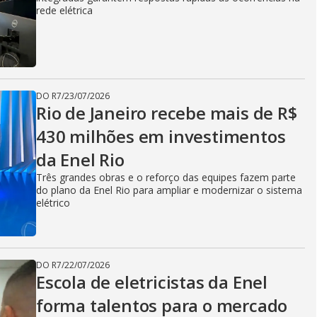
i
rede elétrica
d
DO R7
/
23/07/2026
e
Rio de Janeiro recebe mais de R$
430 milhões em investimentos
da Enel Rio
o
Três grandes obras e o reforço das equipes fazem parte
do plano da Enel Rio para ampliar e modernizar o sistema
elétrico
DO R7
/
22/07/2026
Escola de eletricistas da Enel
forma talentos para o mercado