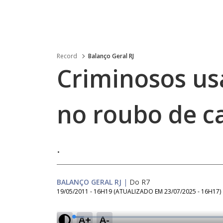
Record
Balanço Geral RJ
Criminosos us
no roubo de c
.
BALANÇO GERAL RJ
|
Do R7
19/05/2011 - 16H19
(ATUALIZADO EM
23/07/2025 - 16H17
)
A+
A-
L