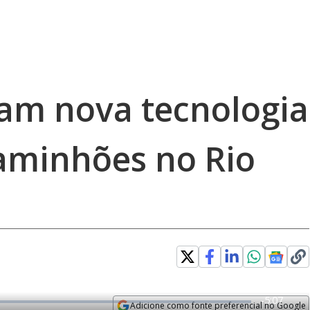
am nova tecnologia
aminhões no Rio
R
-
5:07
Adicione como fonte preferencial no Google