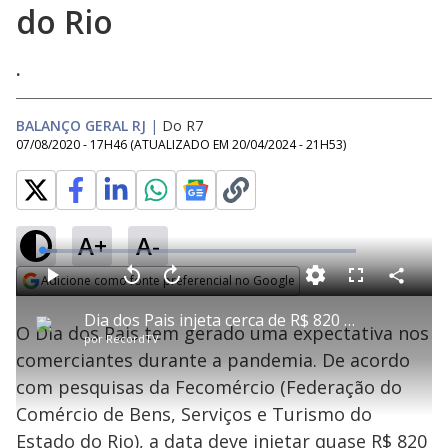
do Rio
.
BALANÇO GERAL RJ
|
Do R7
07/08/2020 - 17H46
(ATUALIZADO EM
20/04/2024 - 21H53
)
A+
A-
L
o
a
Adicione como fonte preferencial no Google
d
C
P
V
A
P
F
e
o
l
o
v
u
Opens in new window
d
m
a
l
a
l
:
Dia dos Pais injeta cerca de R$ 820 mi no comércio do Rio
p
y
t
n
l
4
O Dia dos Pais tem gerado uma expectativa nos
a
a
ç
s
.
por
RecordTV
r
r
a
c
7
t
1
r
l
r
7
comerciantes durante a pandemia. De acordo
i
0
1
e
%
l
s
0
e
h
com pesquisas da Fecomércio (Federação do
e
s
n
a
g
e
r
u
g
Comércio de Bens, Serviços e Turismo do
n
u
a
d
n
o
d
Estado do Rio), a data deve injetar quase R$ 820
s
o