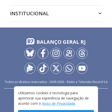
INSTITUCIONAL
BALANÇO GERAL RJ
Todos os direitos reservados - 2009-
2026
- Rádio e Televisão Record S.A
Utilizamos cookies e tecnologia para
CARREIRA
FALE CONOSCO
PRIVACIDADE
aprimorar sua experiência de navegação de
TERMOS E CONDIÇÕES DE USO
acordo com o
Aviso de Privacidade
.