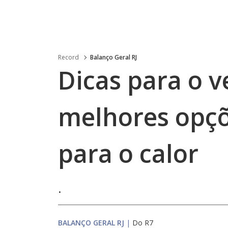
Record
Balanço Geral RJ
Dicas para o v
melhores opçõ
para o calor
.
BALANÇO GERAL RJ
|
Do R7