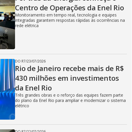
V
Centro de Operações da Enel Rio
Monitoramento em tempo real, tecnologia e equipes
i
integradas garantem respostas rápidas às ocorrências na
rede elétrica
d
DO R7
/
23/07/2026
e
Rio de Janeiro recebe mais de R$
430 milhões em investimentos
da Enel Rio
o
Três grandes obras e o reforço das equipes fazem parte
do plano da Enel Rio para ampliar e modernizar o sistema
elétrico
DO R7
/
22/07/2026