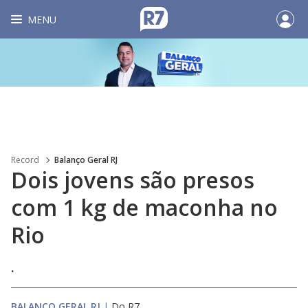
MENU
Record
Balanço Geral RJ
Dois jovens são presos
com 1 kg de maconha no
Rio
.
BALANÇO GERAL RJ
|
Do R7