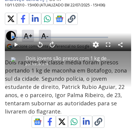
10/11/2010 - 15H00
(ATUALIZADO EM
22/07/2025 - 15H06
)
A+
A-
L
o
a
Adicione como fonte preferencial no Google
d
C
P
V
A
P
F
e
o
l
o
v
u
Opens in new window
d
m
a
l
a
l
:
Dois jovens são presos com 1 kg de maconha no Rio
p
y
t
n
l
5
Dois rapazes de classe média foram presos
a
a
ç
s
.
por
RecordTV
r
r
a
c
0
t
1
r
l
r
0
portando 1 kg de maconha em Botafogo, zona
i
0
1
e
%
l
s
0
e
h
sul da cidade. Segundo polícia, o jovem
e
s
n
a
g
e
r
u
g
estudante de direito, Patrick Rubio Aguiar, 22
n
u
a
d
n
o
d
anos, e o parceiro, Igor Palma Ribeiro, de 23,
s
o
s
tentaram subornar as autoridades para se
y
livrarem do flagrante.
M
V
u
d
o