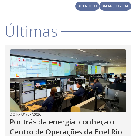
i
BOTAFOGO
BALANÇO GERAL
d
Últimas
e
o
DO R7
/
31/07/2026
Por trás da energia: conheça o
Centro de Operações da Enel Rio