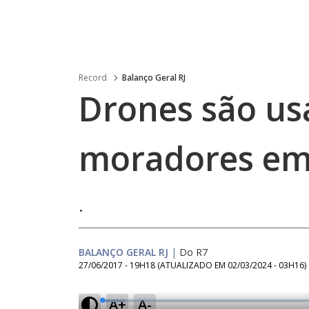
Record
Balanço Geral RJ
Drones são us
moradores em
.
BALANÇO GERAL RJ
|
Do R7
27/06/2017 - 19H18
(ATUALIZADO EM
02/03/2024 - 03H16
)
A+
A-
L