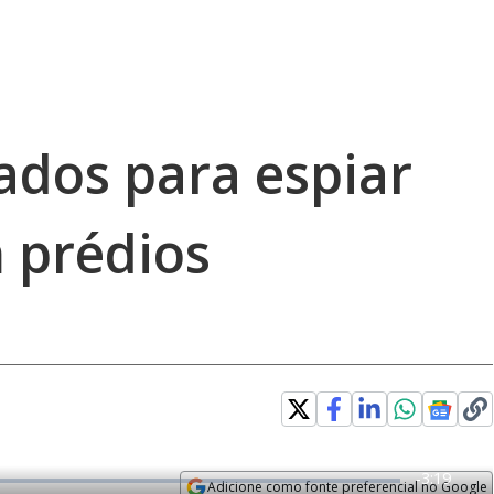
ados para espiar
 prédios
R
-
3:19
Adicione como fonte preferencial no Google