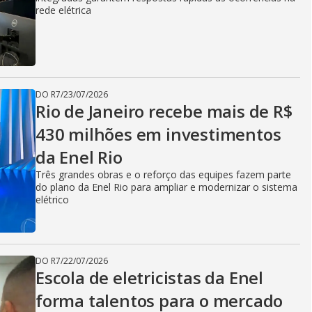
i
rede elétrica
d
DO R7
/
23/07/2026
e
Rio de Janeiro recebe mais de R$
430 milhões em investimentos
da Enel Rio
o
Três grandes obras e o reforço das equipes fazem parte
do plano da Enel Rio para ampliar e modernizar o sistema
elétrico
DO R7
/
22/07/2026
Escola de eletricistas da Enel
forma talentos para o mercado