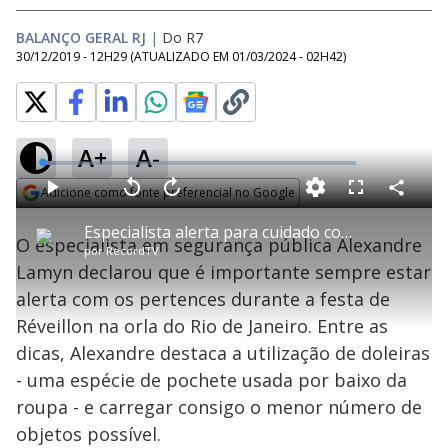
BALANÇO GERAL RJ
|
Do R7
30/12/2019 - 12H29
(ATUALIZADO EM
01/03/2024 - 02H42
)
A+
A-
L
o
a
Adicione como fonte preferencial no Google
d
C
P
V
A
P
F
e
o
l
o
v
u
Opens in new window
d
m
a
l
a
l
:
Especialista alerta para cuidado com pertences em festa de Réveillon para evitar furtos
p
y
t
n
l
4
O especialista em segurança pública Alexandre
a
a
ç
s
.
por
RecordTV
r
r
a
c
4
t
1
r
l
r
1
Lamyn declarou que é importante sempre estar
i
0
1
e
%
l
s
0
e
h
alerta com os pertences durante a festa de
e
s
n
a
g
e
r
u
g
Réveillon na orla do Rio de Janeiro. Entre as
n
u
a
d
n
o
d
dicas, Alexandre destaca a utilização de doleiras
s
o
s
- uma espécie de pochete usada por baixo da
y
roupa - e carregar consigo o menor número de
objetos possível.
M
u