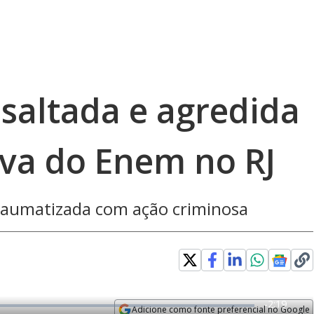
saltada e agredida
ova do Enem no RJ
traumatizada com ação criminosa
R
-
2:19
Adicione como fonte preferencial no Google