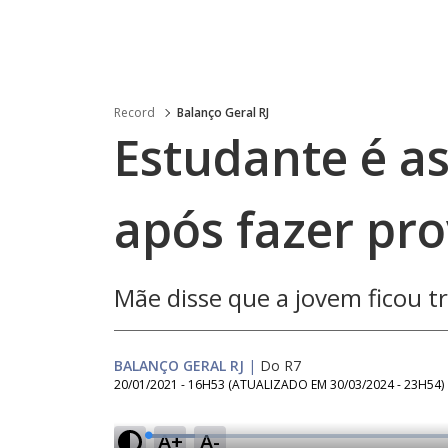
Record
Balanço Geral RJ
Estudante é as
após fazer pr
Mãe disse que a jovem ficou 
BALANÇO GERAL RJ
|
Do R7
20/01/2021 - 16H53
(ATUALIZADO EM
30/03/2024 - 23H54
)
A+
A-
L