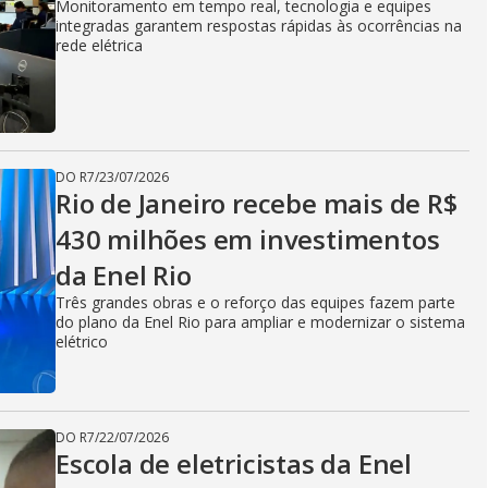
i
Monitoramento em tempo real, tecnologia e equipes
integradas garantem respostas rápidas às ocorrências na
rede elétrica
d
e
DO R7
/
23/07/2026
Rio de Janeiro recebe mais de R$
430 milhões em investimentos
o
da Enel Rio
Três grandes obras e o reforço das equipes fazem parte
do plano da Enel Rio para ampliar e modernizar o sistema
elétrico
DO R7
/
22/07/2026
Escola de eletricistas da Enel