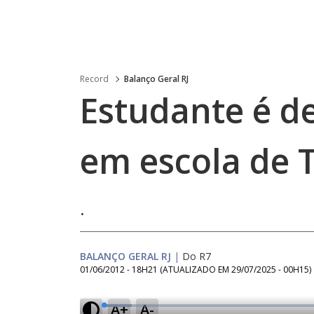
Record
Balanço Geral RJ
Estudante é d
em escola de T
.
BALANÇO GERAL RJ
|
Do R7
01/06/2012 - 18H21
(ATUALIZADO EM
29/07/2025 - 00H15
)
A+
A-
L