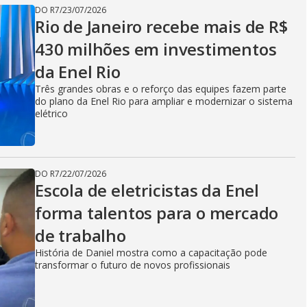
i
DO R7
/
23/07/2026
Rio de Janeiro recebe mais de R$
d
430 milhões em investimentos
da Enel Rio
Três grandes obras e o reforço das equipes fazem parte
e
do plano da Enel Rio para ampliar e modernizar o sistema
elétrico
o
DO R7
/
22/07/2026
Escola de eletricistas da Enel
forma talentos para o mercado
de trabalho
História de Daniel mostra como a capacitação pode
transformar o futuro de novos profissionais